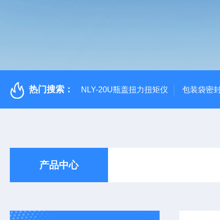
热门搜索：
NLY-20U瓶盖扭力扭矩仪
包装袋密
产品中心