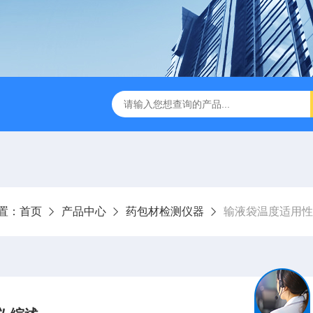
试仪YBB00332002
金属箔片摆锤冲击测定仪
纸箱抗
置：
首页
产品中心
药包材检测仪器
输液袋温度适用性