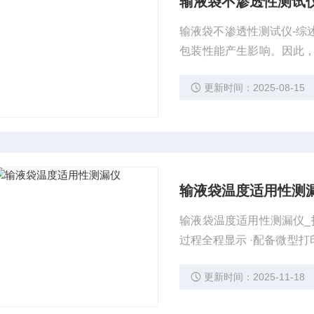
输液袋不渗透性测试仪
输液袋不渗透性测试仪-综
包装性能产生影响。因此
性能进行检测，以评估其
更新时间：2025-08-15
输液袋温度适用性测
输液袋温度适用性测漏仪_报价 ·传感器系统，有效的保证了试验结果的准确性 ·一
过程全程显示 ·配备微型打印机,快速打印实验结果 ·专业计算机软件支持测试结果多种单位显示、
更新时间：2025-11-18