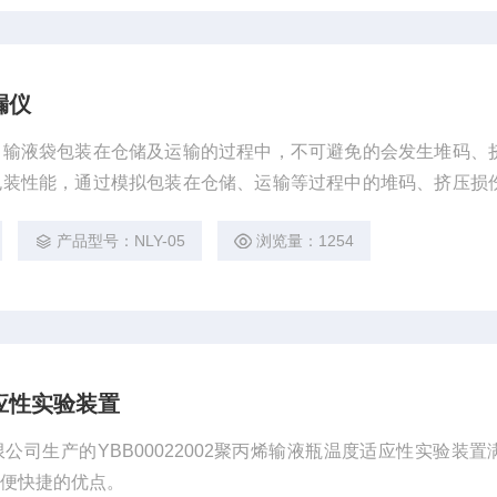
漏仪
，输液袋包装在仓储及运输的过程中，不可避免的会发生堆码、
包装性能，通过模拟包装在仓储、运输等过程中的堆码、挤压损
性能的变化，对材料的耐压性能进行科学的量化分析和判断。济
产品型号：NLY-05
浏览量：1254
Y-03包装袋耐压强度测试仪是理想的检测仪器。适用于各种塑料
应性实验装置
公司生产的YBB00022002聚丙烯输液瓶温度适应性实验装置
方便快捷的优点。