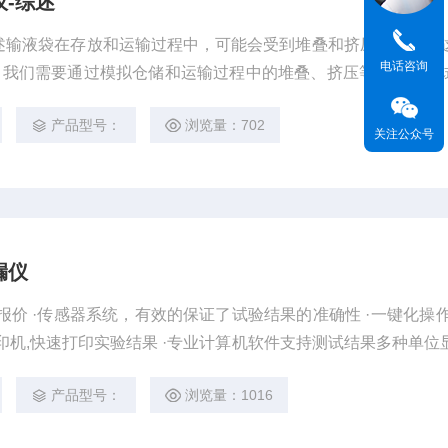
-综述
述输液袋在存放和运输过程中，可能会受到堆叠和挤压的影响，
电话咨询
，我们需要通过模拟仓储和运输过程中的堆叠、挤压等行为，对
是否能够满足输液袋包装的基本要求
产品型号：
浏览量：702
关注公众号
漏仪
键化操作,试验
测试过程图形显示，输出和打印功能 ·标准的RS232接口，方便连接计算机及局域网
产品型号：
浏览量：1016