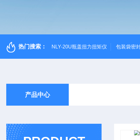
热门搜索：
NLY-20U瓶盖扭力扭矩仪
包装袋密
产品中心