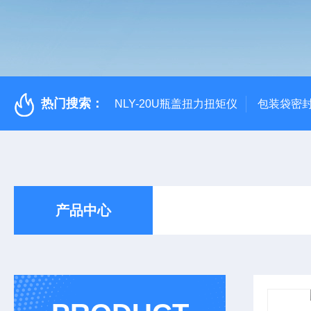
热门搜索：
NLY-20U瓶盖扭力扭矩仪
包装袋密
产品中心