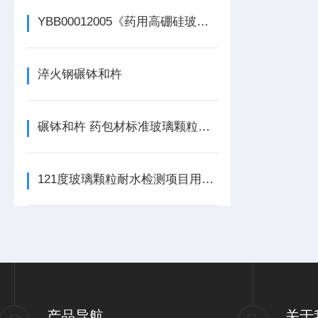
YBB00012005《药用高硼硅玻璃管》121℃颗粒耐水性检测
淬火钢碾钵和杵
碾钵和杵 药包材标准玻璃颗粒耐水性装置
121度玻璃颗粒耐水检测项目用碾钵和杵介绍
产品导航
关于