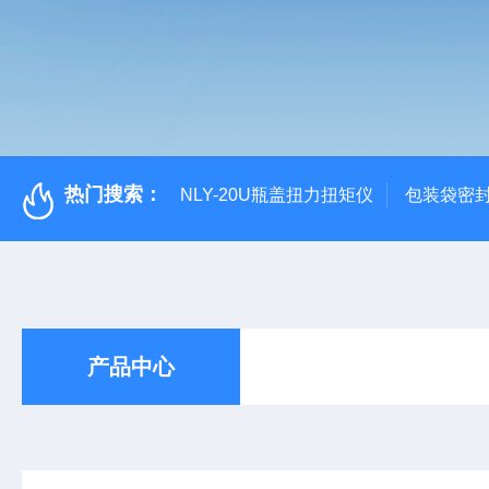
热门搜索：
NLY-20U瓶盖扭力扭矩仪
包装袋密
产品中心