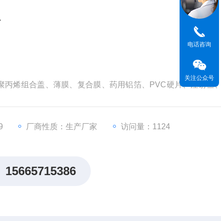
仪
电话咨询
关注公众号
聚丙烯组合盖、薄膜、复合膜、药用铝箔、PVC硬片、注射器
、滑动性、开启力、拉伸强度、热合强度、剥离强度等拉压撕试
9
厂商性质：生产厂家
访问量：1124
15665715386