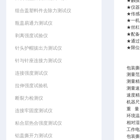
★触摸
★仪器
组合盖塑料件去除力测试仪
★传感
★一机
瓶盖易通力测试仪
★丝杠
★配备
剥离强度试验仪
★通过
针头护帽拔出力测试仪
★限位
针与针座连接力测试仪
包装撕
连接强度测试仪
测量范
测量精
拉伸强度试验机
测量速
速度精
断裂力检测仪
机器尺
重
量
连接牢固度测试仪
环境温
粘合层热合强度测试仪
相对湿
工作电
铝盖撕开力测试仪
包装撕