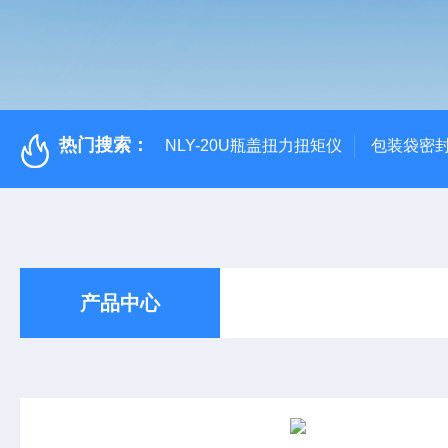
热门搜索：
NLY-20U瓶盖扭力扭矩仪
包装袋密
产品中心