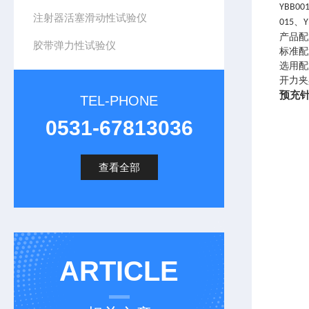
YBB001
注射器活塞滑动性试验仪
、
015
Y
产品配
胶带弹力性试验仪
标准配
选用配
开力夹
预充
TEL-PHONE
0531-67813036
查看全部
ARTICLE