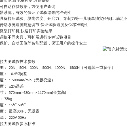
屏显示
微电脑控制
方便快捷
,
,
可自动存储数据，方便用户查询
器系统，有效的保证了试验结果的准确性
具备拉压试验、剥离强度、开启力、穿刺力等十几项单独实验项目
满足
,
传动系统速度随意调节
保证试验速度及位移准确性
,
微型打印机
快速打印实验结果
,
调换不同夹具，可扩展进行多种试验项目
保护、自动回位等智能配置，保证用户的操作安全
拉力测试仪
技术参数
围
：
、
、
、
、
、
（可选其一或多个）
20N
50N
300N
500N
1000N
1500N
度
：
±
误差
0.5%
度
：
（无极变速）
1-500mm/min
度
：
±
误差
2%
寸
：
×
×
长宽高
570mm
430mm
1170mm(
)
：
78Kg
度
：
℃
℃
15
-50
度
：
最高
，无凝露
80%
源
：
220V 50Hz
拉力测试仪
参照标准