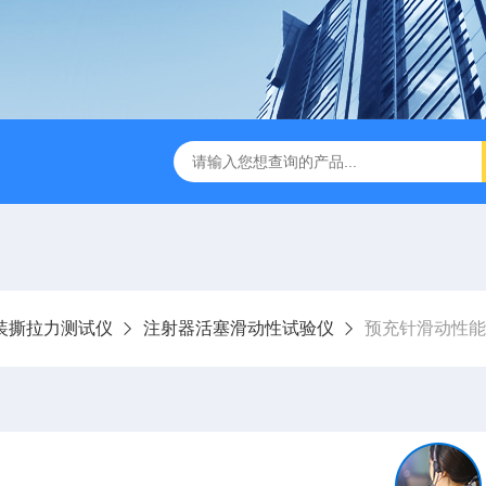
试仪YBB00332002
金属箔片摆锤冲击测定仪
纸箱抗
装撕拉力测试仪
注射器活塞滑动性试验仪
预充针滑动性能