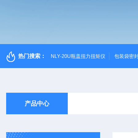
热门搜索：
NLY-20U瓶盖扭力扭矩仪
包装袋密
产品中心