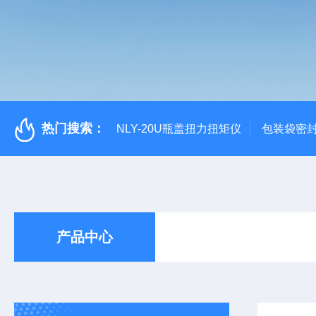
热门搜索：
NLY-20U瓶盖扭力扭矩仪
包装袋密
产品中心