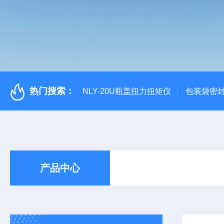
热门搜索：
NLY-20U瓶盖扭力扭矩仪
包装袋密
产品中心