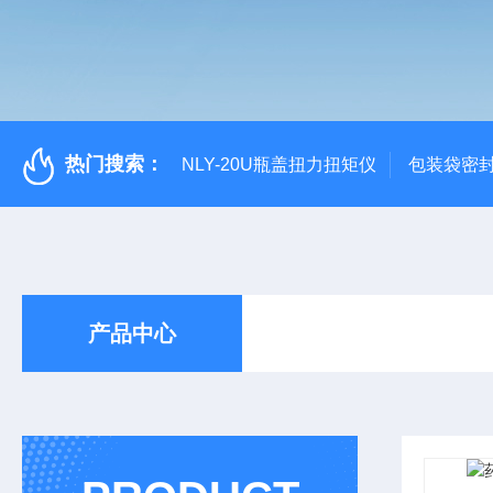
热门搜索：
NLY-20U瓶盖扭力扭矩仪
包装袋密
产品中心