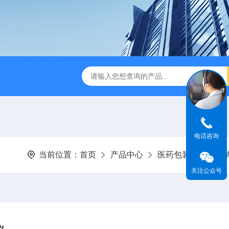
试仪YBB00332002
金属箔片摆锤冲击测定仪
纸箱抗
电话咨询
当前位置：
首页
产品中心
医药包装撕拉力测
关注公众号