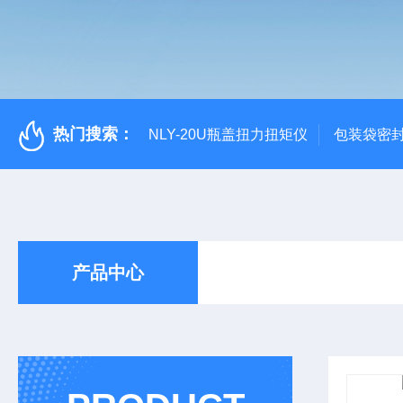
热门搜索：
NLY-20U瓶盖扭力扭矩仪
包装袋密
产品中心