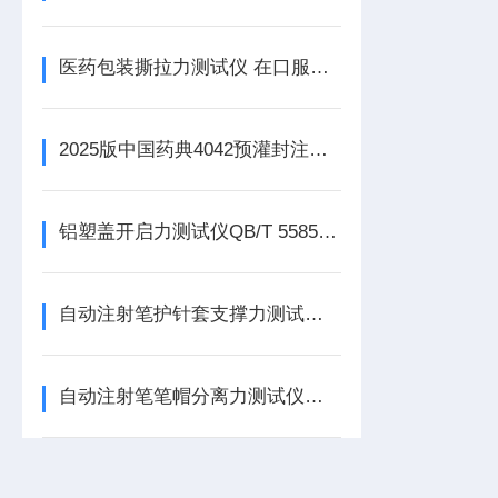
医药包装撕拉力测试仪 在口服液瓶撕拉铝盖撕开力检测中的应用方案
2025版中国药典4042预灌封注射器护帽开启性能测定方案
铝塑盖开启力测试仪QB/T 5585在药品包装铝塑组合盖开启力性能的测试方案
自动注射笔护针套支撑力测试仪的解决方案
自动注射笔笔帽分离力测试仪的解决方案