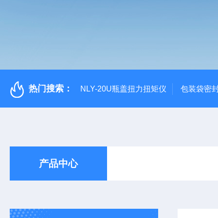
热门搜索：
NLY-20U瓶盖扭力扭矩仪
包装袋密
产品中心