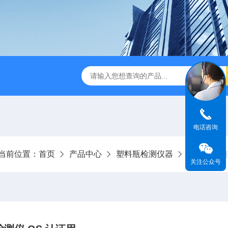
试仪YBB00332002
金属箔片摆锤冲击测定仪
纸箱抗
电话咨询
当前位置：
首页
产品中心
塑料瓶检测仪器
垂直轴偏差
关注公众号