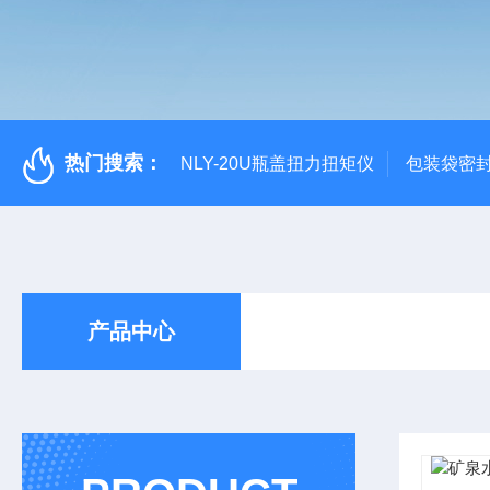
热门搜索：
NLY-20U瓶盖扭力扭矩仪
包装袋密
产品中心