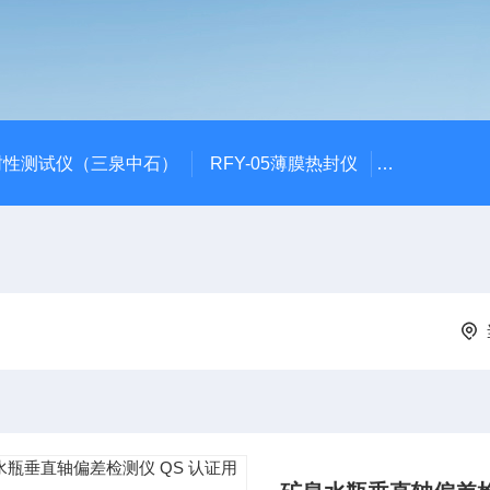
封性测试仪（三泉中石）
RFY-05薄膜热封仪
安瓿瓶折断力测