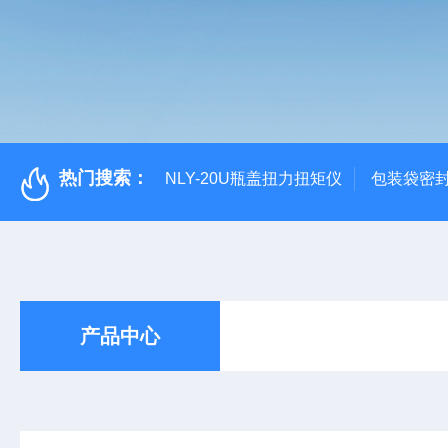
热门搜索：
NLY-20U瓶盖扭力扭矩仪
包装袋密
产品中心