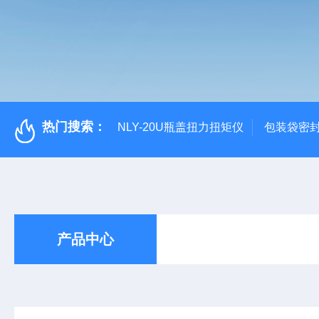
热门搜索：
NLY-20U瓶盖扭力扭矩仪
包装袋密
产品中心