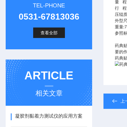
量 程
TEL-PHONE
行 程:
0531-67813036
压辊质量
外型尺
重量:7
查看全部
参照标
药典
要的
药典贴
ARTICLE
相关文章
上
凝胶剂黏着力测试仪的应用方案