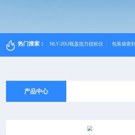
热门搜索：
NLY-20U瓶盖扭力扭矩仪
包装袋密
产品中心