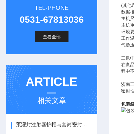
(其他
TEL-PHONE
数据接
0531-67813036
主机尺
主机重
环境
查看全部
工作温度
气源压力
三泉
在食
程中
ARTICLE
济南
密封
相关文章
包装袋
预灌封注射器护帽与套筒密封性测试仪在药典标准下的应用解析