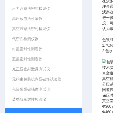
在众
理是
压力衰减法密封检漏仪
观察
进一
高压放电法检漏仪
况，
真空衰减法密封检漏仪
认为
气密性检测仪器
包装
1.气
封盖密封性测定仪
2.
瓶盖密封性测定仪
技术
充正压密封泄露测试仪
真空度 
真空精
无约束包装抗内压破坏试验仪
分段试
包装袋爆破强度测试仪
回差设置
保压时间
玻璃瓶密封性检漏仪
真空室尺
Φ360
Φ460