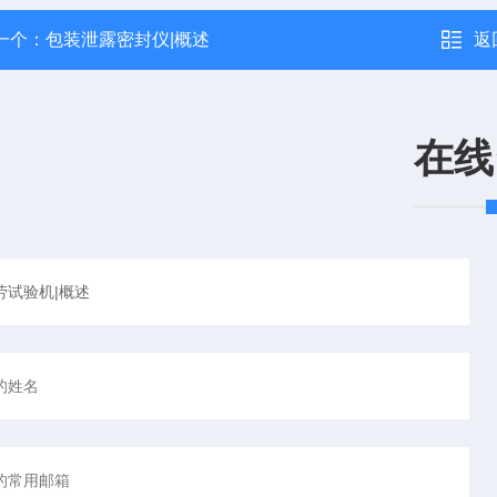
一个：
包装泄露密封仪|概述
返
在线