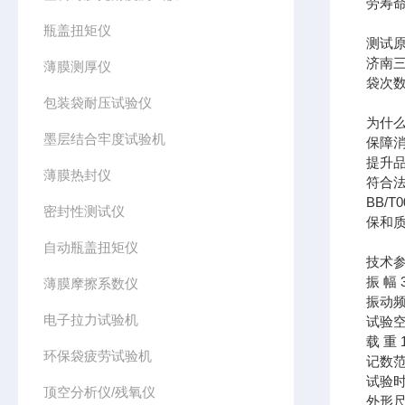
劳寿
瓶盖扭矩仪
测试
济南
薄膜测厚仪
袋次
包装袋耐压试验仪
为什
墨层结合牢度试验机
保障
提升
薄膜热封仪
符合法
BB/
密封性测试仪
保和
自动瓶盖扭矩仪
技术
振 幅 
薄膜摩擦系数仪
振动频
电子拉力试验机
试验空
载 重 1
环保袋疲劳试验机
记数范
试验时间
顶空分析仪/残氧仪
外形尺