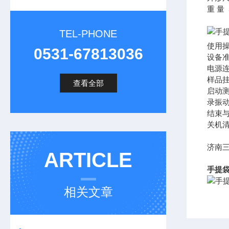
重 量 
TEL-PHONE
使用
0531-67813036
设备
电源
样品
查看全部
启动测
录振
结束
关机
济南
ARTICLE
手提袋
相关文章