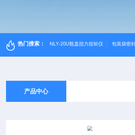
热门搜索：
NLY-20U瓶盖扭力扭矩仪
包装袋密
产品中心