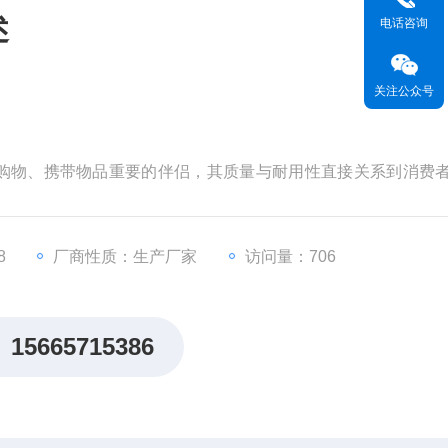
述
电话咨询
关注公众号
购物、携带物品重要的伴侣，其质量与耐用性直接关系到消费
受日常使用中的反复提拉、搬运等应力，济南三泉中石的手提
重要工具。本文将深入探讨手提袋疲劳强度试验的目的、必要
详细介绍其使用操作说明。
8
厂商性质：生产厂家
访问量：706
15665715386