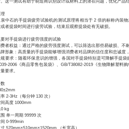
命。这一测试有助于制造商识别设计或材料上的潜在问题，优化产品
原理
三泉中石的手提袋疲劳试验机的测试原理将相当于 2 倍的标称内装
数或者提袋时间进行疲劳试验，结束后观察提袋处有无破损。
么要对手提袋进行疲劳强度的试验
消费者权益：通过严格的疲劳强度测试，可以筛选出那些易破损、不
品牌形象：高质量的手提袋能够增强消费者对品牌的信任度和忠诚度
规要求：随着环保意识的增强，各国对手提袋特别是可降解手提袋的环保
T0039-2006《商品零售包装袋》、GB/T38082-2019《
质量要求。
参数
30±2mm
率 2-3Hz（每分钟 130 次）
间高度 1000mm
0 kg
围 单一周期 99999 次
 0-999min
寸 570mm×510mm×1520mm （长宽高）