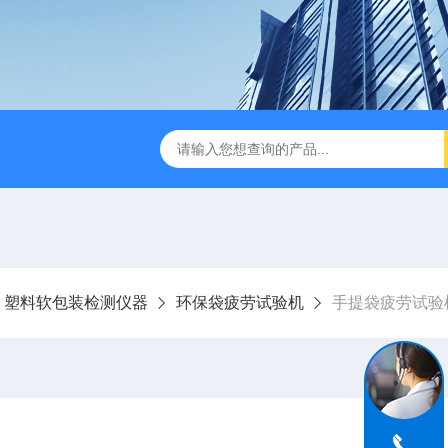
试仪YBB00332002
金属箔片摆锤冲击测定仪
纸箱抗
塑料软包装检测仪器
环保袋疲劳试验机
手提袋疲劳试验