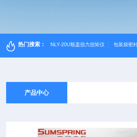
热门搜索：
NLY-20U瓶盖扭力扭矩仪
包装袋密
产品中心