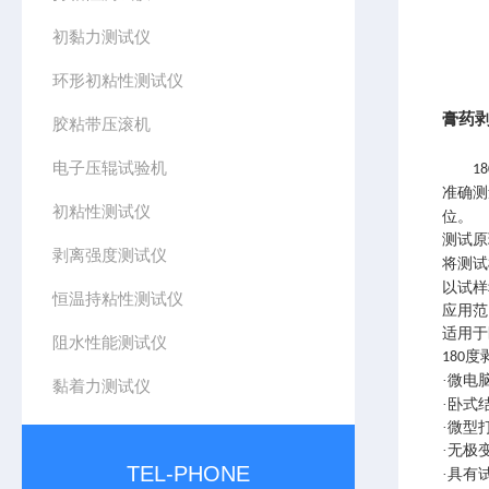
初黏力测试仪
环形初粘性测试仪
膏药
胶粘带压滚机
电子压辊试验机
18
准确测
初粘性测试仪
位。
测试原
剥离强度测试仪
将测试
以试样
恒温持粘性测试仪
应用范
适用于
阻水性能测试仪
度
180
·微电
黏着力测试仪
·卧式
·微型
·无极
TEL-PHONE
·具有