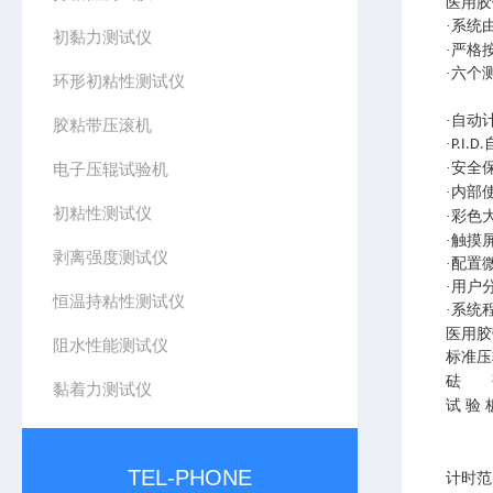
医用胶
·系统
初黏力测试仪
·严格
·六个
环形初粘性测试仪
·自动
胶粘带压滚机
·
P.I.D.
电子压辊试验机
·安全
·内部
初粘性测试仪
·彩色
·触摸
剥离强度测试仪
·配置
·用户
恒温持粘性测试仪
·系统
医用胶
阻水性能测试仪
标准压
砝 
黏着力测试仪
试
验
TEL-PHONE
计时范