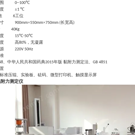
围
℃
0--100
度
±
℃
1
数
工位
6
寸
×
×
长宽高
900mm
550mm
750mm (
)
量
40Kg
度
℃
℃
15
-50
度
高
，无凝露
80%
源
220V 50Hz
准
、中华人民共和国药典
年版 黏附力测定法、
48
2015
GB 4851
置
标准压辊、实验板、砝码、微型打印机、触摸显示屏
黏附力测定仪