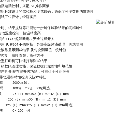
带恒温持粘性检测仪技术特征
由微电脑控制，搭配
操作面板
PVC
按照标准设计的试验板和测试砝码，确保了检测数据的准确性
测试工位设计，经济实用
计时、结束提醒等功能进一步确保试验结果的高精确性
自动温度控制，控温精度高
保护：
超温断电，安全过载开关
EGO
使用
不锈钢板，外部高级烤漆处理，美观耐用
SUS#304
大液晶显示测试结果
及每次测量值、统计值
,
屏控制，清晰直观，操作方便
微型打印机可快速打印测试结果
分级权限管理功能，保证数据的完整性和规范性
程序具备
在线升级功能，可提供个性化服务
ISP
带恒温持粘性检测仪技术特征
辊
±
2000g
50 g
码
（
、
可选）
1000g
200g
500g
板
（
）
（
）
（
）
125
L
mmx50
B
mmx2
D
mm
（
（
）
（
）
（
）
200
L
mmx50
B
mmx2
D
mm
（
）
（
）
（
）
可选）
125
L
mmx125
B
mmx2
D
mm
围
～
小时
0
200