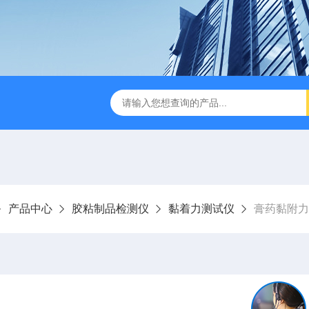
试仪YBB00332002
金属箔片摆锤冲击测定仪
纸箱抗
产品中心
胶粘制品检测仪
黏着力测试仪
膏药黏附力