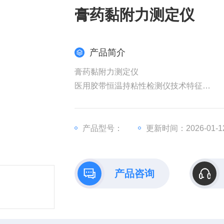
膏药黏附力测定仪
产品简介
膏药黏附力测定仪
医用胶带恒温持粘性检测仪技术特征
·系统由微电脑控制，搭配PVC操作面板
产品型号：
更新时间：2026-01-1
·严格按照标准设计的试验板和测试砝码，
·六个测试工位设计，经济实用
产品咨询
·自动计时、结束提醒等功能进一步确保试