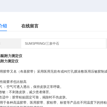
介绍
在线留言
牌
SUMSPRING/三泉中石
黏附力测定仪
用胶带又名（布基胶带）采用医用无纺布或
打孔膜涂敷医用压敏胶制
PE
性能要求也比较高
气 ：空气可透入透出，保持皮肤正常呼吸。
致敏：不刺激皮肤，减少患者痛苦。
性适中：胶带粘贴固定可靠，揭除时不伤皮肤。
用于各种高温胶带、医用胶带、胶粘带、标签等产品在不同温度下的持粘