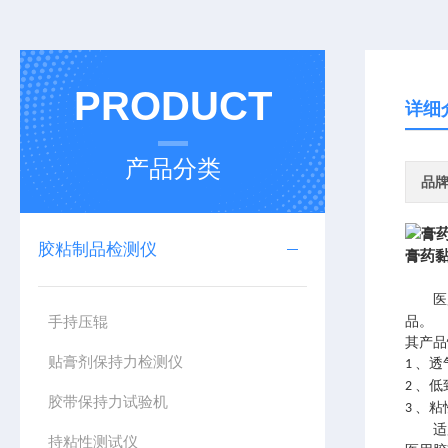
PRODUCT
详细
产品分类
品
胶粘制品检测仪
膏药
医
手持压辊
品。
其产品
贴膏剂保持力检测仪
、透
1
、低
2
胶带保持力试验机
、粘
3
适
持粘性测试仪