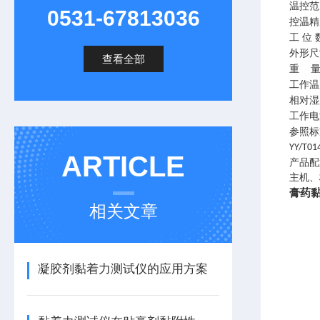
温控范
0531-67813036
控温精
工
位
外形尺
查看全部
重
工作温
相对湿
工作电
参照标
YY/T01
ARTICLE
产品配
主机、
膏药
相关文章
凝胶剂黏着力测试仪的应用方案