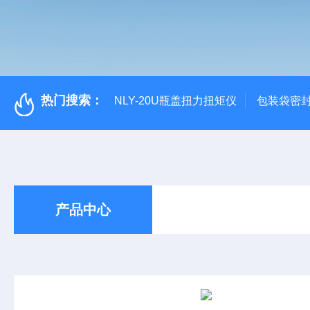
热门搜索：
NLY-20U瓶盖扭力扭矩仪
包装袋密
产品中心