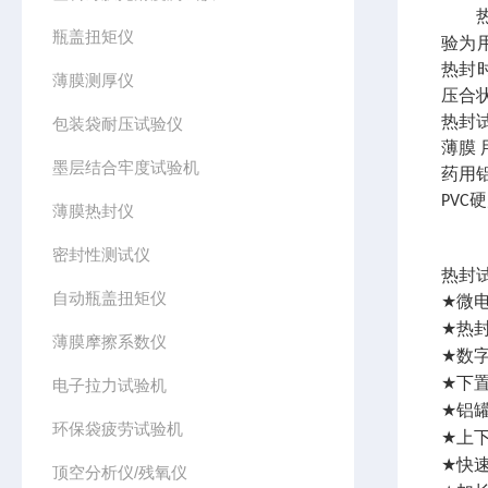
瓶盖扭矩仪
验为
热封
薄膜测厚仪
压合
热封
包装袋耐压试验仪
薄膜
墨层结合牢度试验机
药用
硬
PVC
薄膜热封仪
密封性测试仪
热封
自动瓶盖扭矩仪
微
★
热
★
薄膜摩擦系数仪
数
★
下
电子拉力试验机
★
铝
★
环保袋疲劳试验机
上
★
快
★
顶空分析仪/残氧仪