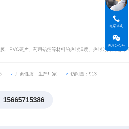
电话咨询
关注公众号
复合膜、PVC硬片、药用铝箔等材料的热封温度、热封时间及热封
温技术可准确快速达到设定温度，压力控制系统可保证试验压力
计到0.01s，RFY-05 热封试验仪是同类产品中控制准确和
药厂家、质检中心、包装生产企业实验室
5
厂商性质：生产厂家
访问量：913
15665715386