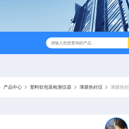
试仪YBB00332002
金属箔片摆锤冲击测定仪
纸箱抗
产品中心
塑料软包装检测仪器
薄膜热封仪
薄膜热封