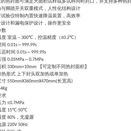
长的热封面可满足大面积试样或多试样同时封口，并支持多种热
动与脚踏开关双重模式，人性化结构设计
封试验仪特制内置快速降温装置，高效率
烫设计和漏电保护设计，操作更安全
参数
温度
室温－
，控温精度（
）
300℃
±0.2℃
时间
～
0.01s
999.99s
延迟时间
～
0.01s
999.99s
压强
～
0.05MPa
0.7MPa
面积
【可定制不同热封面积】
330mm×10mm
加热形式
上下封头双加热或单加热
尺寸
长宽高
550mmX360mmX470mm(
)
44Kg
要求
压力
≤0.7MPa
温度
15℃-50℃
湿度
，无凝露
80%
电源
220V 50Hz