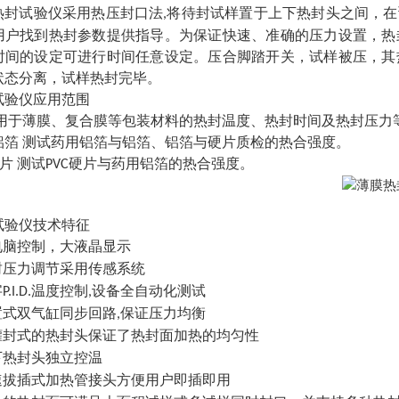
热封试验仪采用热压封口法
将待封试样置于上下热封头之间，在
,
用户找到热封参数提供指导。为保证快速、准确的压力设置，热
时间的设定可进行时间任意设定。压合脚踏开关，试样被压，其
状态分离，试样热封完毕。
试验仪
应用范围
用于薄膜、复合膜等包装材料的热封温度、热封时间及热封压力
铝箔
测试药用铝箔与铝箔、铝箔与硬片质检的热合强度。
片
测试
硬片与药用铝箔的热合强度。
PVC
试验仪
技术特征
电脑控制，大液晶显示
封压力调节采用传感系统
字
温度控制
设备全自动化测试
P.I.D.
,
置式双气缸同步回路
保证压力均衡
,
罐封式的热封头保证了热封面加热的均匀性
下热封头独立控温
速拔插式加热管接头方便用户即插即用