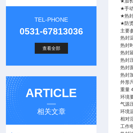
加
★
手
★
热
★
TEL-PHONE
防
★
0531-67813036
主要
热封
热封
查看全部
热封
热封
热封
热封
外形
ARTICLE
重量
环境
气源
相关文章
环境
相对
工作