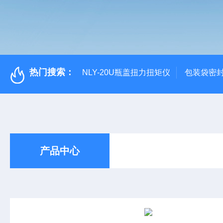
热门搜索：
NLY-20U瓶盖扭力扭矩仪
包装袋密
产品中心