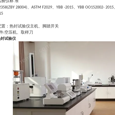
试验仪
标
准
、
、
、
2358(ZBY 28004)
ASTM F2029
YBB -2015
YBB OO152002- 2015
15
配置：热封试验仪主机、脚踏开关
件
空压机、取样刀
:
热封试验仪