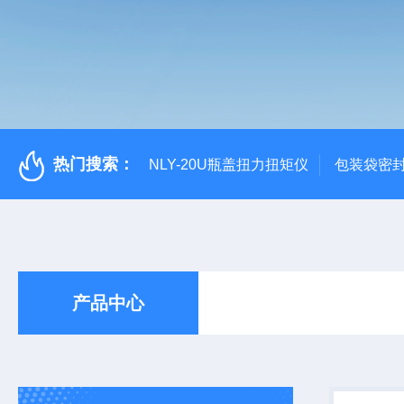
热门搜索：
NLY-20U瓶盖扭力扭矩仪
包装袋密
产品中心