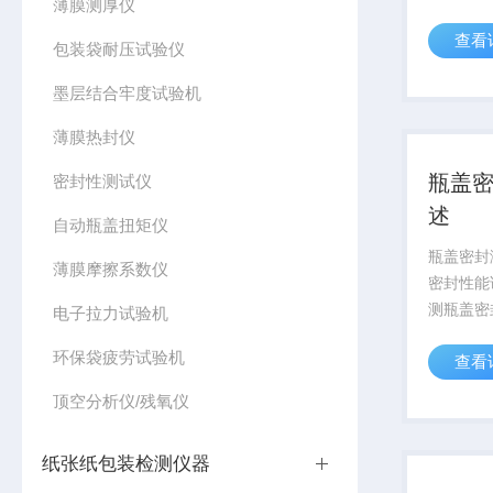
薄膜测厚仪
仪检测注
查看
针座与护
包装袋耐压试验仪
力、侧向
墨层结合牢度试验机
连接牢固
开力。
薄膜热封仪
瓶盖密
密封性测试仪
述
自动瓶盖扭矩仪
瓶盖密封
薄膜摩擦系数仪
密封性能
测瓶盖密
电子拉力试验机
综述于食
环保袋疲劳试验机
查看
众多行业
顶空分析仪/残氧仪
纸张纸包装检测仪器