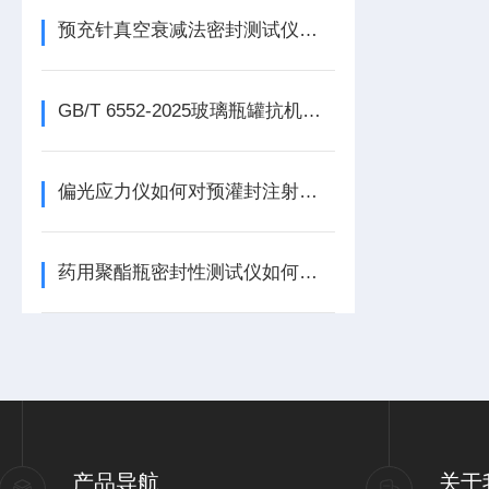
预充针真空衰减法密封测试仪如何实现无损检测？真空衰减法
GB/T 6552-2025玻璃瓶罐抗机械冲击试验机
偏光应力仪如何对预灌封注射器用硼硅玻璃针管进行内应力检测？
药用聚酯瓶密封性测试仪如何保障包装质量？密封检测是关键环节
产品导航
关于