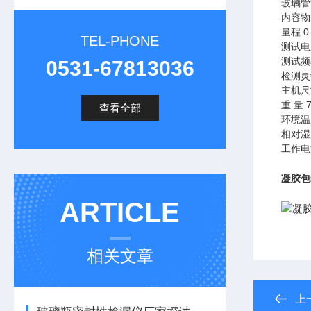
玻璃管
内容物
量程 0
TEL-PHONE
测试电压
测试频率
0531-67813036
检测灵敏
主机尺寸
重 量 
查看全部
环境温度
相对湿
工作电源
凝胶包
ARTICLE
相关文章
上