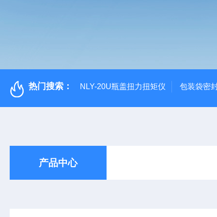
热门搜索：
NLY-20U瓶盖扭力扭矩仪
包装袋密
产品中心