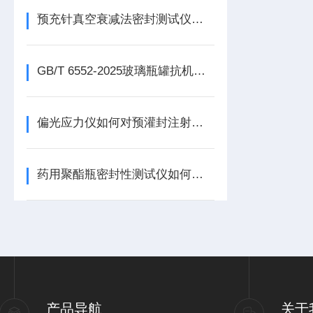
预充针真空衰减法密封测试仪如何实现无损检测？真空衰减法
GB/T 6552-2025玻璃瓶罐抗机械冲击试验机
偏光应力仪如何对预灌封注射器用硼硅玻璃针管进行内应力检测？
药用聚酯瓶密封性测试仪如何保障包装质量？密封检测是关键环节
产品导航
关于