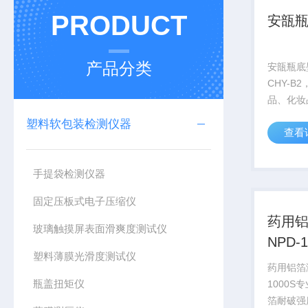
PRODUCT
安瓿
产品分类
安瓿瓶底
CHY-B
品、化妆
瓶、西林
塑料软包装检测仪器
查看
瓶、塑料
度。广泛
检机构、
手提袋检测仪器
业、食品企
固定压板式电子压缩仪
药用
玻璃触摸屏表面滑爽度测试仪
NPD-1
塑料薄膜光滑度测试仪
药用铝箔
瓶盖扭矩仪
1000
箔耐破强