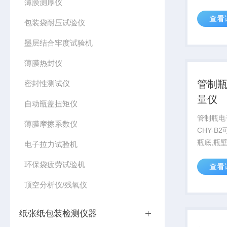
薄膜测厚仪
铝箔生产
查看
机构,检验
包装袋耐压试验仪
墨层结合牢度试验机
薄膜热封仪
管制
密封性测试仪
量仪
自动瓶盖扭矩仪
管制瓶电
薄膜摩擦系数仪
CHY-B
瓶底,瓶
电子拉力试验机
量,应用
环保袋疲劳试验机
查看
瓿瓶生产
检疫,药
顶空分析仪/残氧仪
纸张纸包装检测仪器