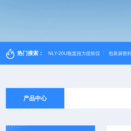
热门搜索：
NLY-20U瓶盖扭力扭矩仪
包装袋密
产品中心