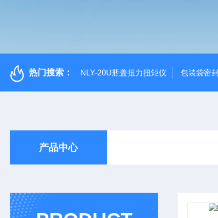
热门搜索：
NLY-20U瓶盖扭力扭矩仪
包装袋密
产品中心