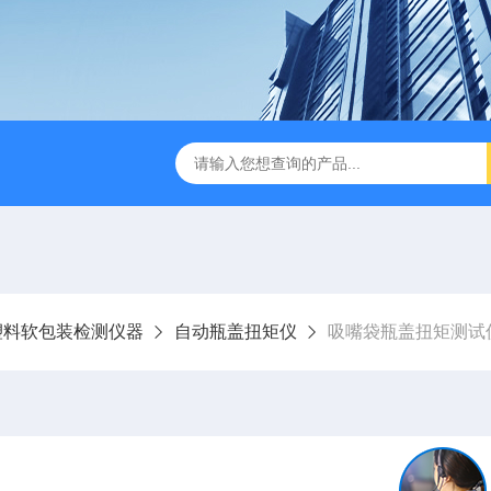
试仪YBB00332002
金属箔片摆锤冲击测定仪
纸箱抗
塑料软包装检测仪器
自动瓶盖扭矩仪
吸嘴袋瓶盖扭矩测试