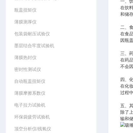
一、
在饮
瓶盖扭矩仪
和储
薄膜测厚仪
二、
包装袋耐压试验仪
在食
因瓶
墨层结合牢度试验机
三、
薄膜热封仪
在药
不会
密封性测试仪
四、
自动瓶盖扭矩仪
在化
过程
薄膜摩擦系数仪
电子拉力试验机
五、
除了
环保袋疲劳试验机
输和
顶空分析仪/残氧仪