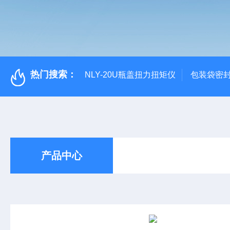
热门搜索：
NLY-20U瓶盖扭力扭矩仪
包装袋密
产品中心