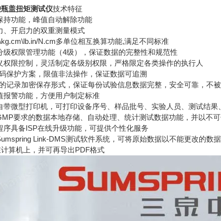
袋瓶盖扭矩测试仪
技术特征
值保持功能，峰值自动解除功能
力、开启力的双重测量模式
m\kg.cm\lb.in/N.cm多单位相互换算功能,满足不同标准
户分级权限管理功能（4级），保证数据的完整性和规范性
定义权限控制，灵活制定各级别权限，严格限定各类操作的执行人
密码保护方案，限值非法操作，保证数据可追溯
用*的记录加密保存形式，保证每份试验信息数据完整，安全可靠，不
定值报警功能，方便用户制定标准
器自带微型打印机，可打印设备序号、样品批号、实验人员、测试结果
足GMP要求的数据本地存储、自动处理、统计测试数据功能，并以不
程序具备ISP在线升级功能，可提供个性化服务
Sumspring Link-DMS测试软件系统，可将原始数据以不能更改的
计算机上，并可再导出PDF格式