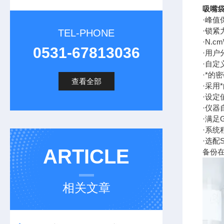
吸嘴
·峰
·锁紧
TEL-PHONE
·N.c
0531-67813036
·用
·自
·*的
查看全部
·采
·设
·仪
·满
·系统
·选配
ARTICLE
备份在
相关文章