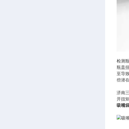
检测
瓶盖
至导
些潜
济南三
开扭
吸嘴袋