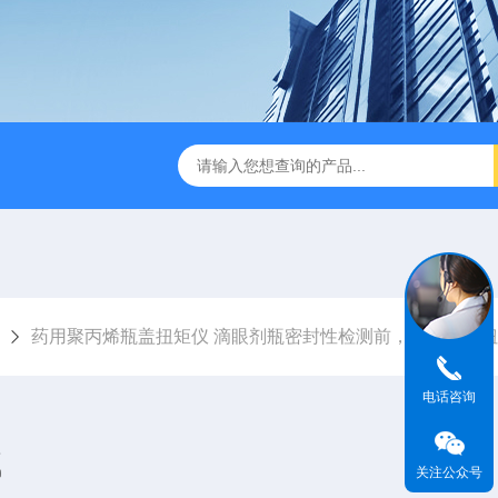
试仪YBB00332002
金属箔片摆锤冲击测定仪
纸箱抗
药用聚丙烯瓶盖扭矩仪 滴眼剂瓶密封性检测前，为何先做
电话咨询
试
关注公众号