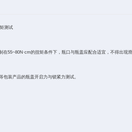
矩测试
需控制在55~80N·cm的扭矩条件下，瓶口与瓶盖应配合适宜，不得出现
瓶等包装产品的瓶盖开启力与锁紧力测试。