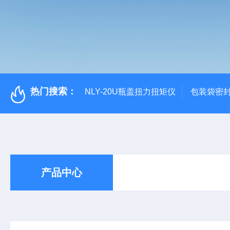
热门搜索：
NLY-20U瓶盖扭力扭矩仪
包装袋密
产品中心