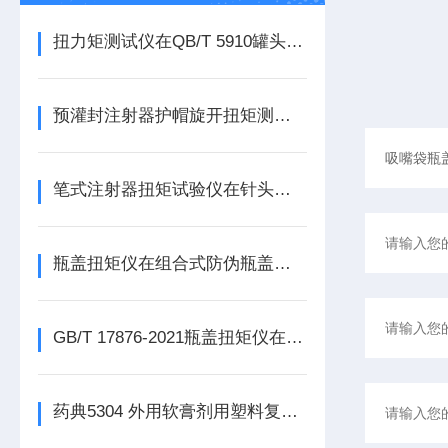
扭力矩测试仪在QB/T 5910罐头食品容器用螺纹旋开盖开启性测试中的应用方案
预灌封注射器护帽旋开扭矩测试仪的原理与应用方案
笔式注射器扭矩试验仪在针头适配性与扭矩性能检测中的应用方案
瓶盖扭矩仪在组合式防伪瓶盖质量控制中的解决方案
GB/T 17876-2021瓶盖扭矩仪在化妆品行业的应用
药典5304 外用软膏剂用塑料复合管检测项目有哪些