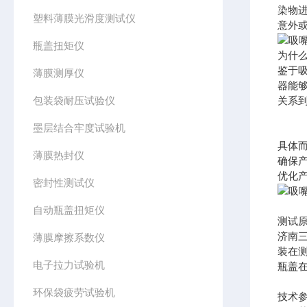
染物
塑料薄膜光滑度测试仪
意外
瓶盖扭矩仪
为什
鉴于
薄膜测厚仪
器能
包装袋耐压试验仪
关系
墨层结合牢度试验机
具体
薄膜热封仪
确保
优化
密封性测试仪
自动瓶盖扭矩仪
测试
济南
薄膜摩擦系数仪
装在
电子拉力试验机
瓶盖
环保袋疲劳试验机
技术