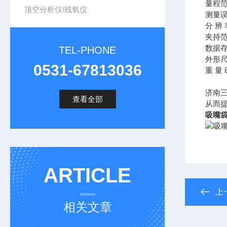
量程范
顶空分析仪/残氧仪
测量误
分 辨 
夹持范
数据存
TEL-PHONE
外形尺寸
0531-67813036
重 量 
济南
查看全部
从而
吸嘴袋
ARTICLE
上
相关文章