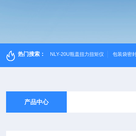
热门搜索：
NLY-20U瓶盖扭力扭矩仪
包装袋密
产品中心