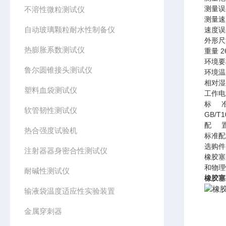
测量误
不溶性微粒测试仪
测量速度
自动玻璃颗粒耐水性制备仪
速度误
外形尺寸
热膨胀系数测试仪
重量 2
环境要
鲁尔圆锥接头测试仪
环境温度
相对湿
塑料血袋测试仪
工作电源
标 
软管韧性测试仪
GB/T1
配 
热合强度试验机
标准配
选购件
注射器器身密合性测试仪
橡胶塞
和物理
耐碱性测试仪
橡胶塞
输液袋温度适应性实验装置
金属穿刺器