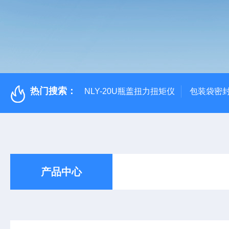
热门搜索：
NLY-20U瓶盖扭力扭矩仪
包装袋密
产品中心