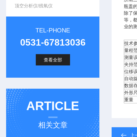
顶空分析仪/残氧仪
瓶盖
除了
等，
业的
TEL-PHONE
0531-67813036
技术
量程
测量
查看全部
夹持
位移
自动
数据
外形
重量
ARTICLE
相关文章
上