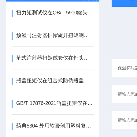
扭力矩测试仪在QB/T 5910罐头食品容器用螺纹旋开盖开启性测试中的应用方案
预灌封注射器护帽旋开扭矩测试仪的原理与应用方案
笔式注射器扭矩试验仪在针头适配性与扭矩性能检测中的应用方案
瓶盖扭矩仪在组合式防伪瓶盖质量控制中的解决方案
GB/T 17876-2021瓶盖扭矩仪在化妆品行业的应用
药典5304 外用软膏剂用塑料复合管检测项目有哪些