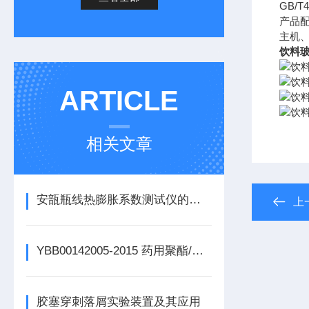
GB/T4
产品
主机
饮料玻
ARTICLE
相关文章
安瓿瓶线热膨胀系数测试仪的使用步骤与重要性
上
YBB00142005-2015 药用聚酯/铝/聚酯封口垫片热合强度测试方法
胶塞穿刺落屑实验装置及其应用