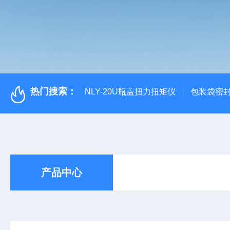
热门搜索：
NLY-20U瓶盖扭力扭矩仪
包装袋密
产品中心