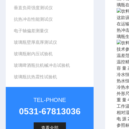
璃瓶
垂直负荷强度测试仪
这款
抗热冲击性能测试仪
在运
热冲
电子轴偏差测量仪
璃瓶
玻璃瓶壁厚底厚测试仪
技术
玻璃瓶耐内压试验机
温差范围
温控精
玻璃啤酒瓶抗机械冲击试验机
容 量 
冷水恒温
玻璃瓶抗热震性试验机
热水恒温
冷热水
外形尺
TEL-PHONE
重 量 
工作温
0531-67813036
相对湿
电 源 2
参照
查看全部