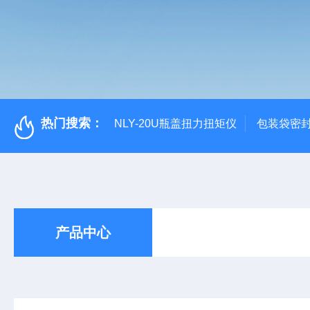
热门搜索：
NLY-20U瓶盖扭力扭矩仪
包装袋密
产品中心