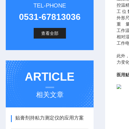
TEL-PHONE
控
工 
0531-67813036
外形尺
重
工作
查看全部
相对
工作
此外
力变
ARTICLE
医用贴
相关文章
贴膏剂持粘力测定仪的应用方案