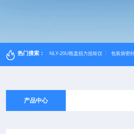
热门搜索：
NLY-20U瓶盖扭力扭矩仪
包装袋密
产品中心