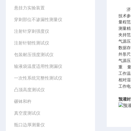
悬挂力实验装置
济
技术参
穿刺部位不渗漏性测量仪
量程范
测量精
注射针穿刺强度仪
夹持范
气源压
注射针韧性测试仪
数据存
包装耐压强度测试仪
外形尺
气源压
输液袋温度适用性测漏仪
重
工作温
一次性系统完整性测试仪
相对湿
工作电
凸顶高度测试仪
预灌封
碾钵和杵
真空度测试仪
瓶口边厚测量仪