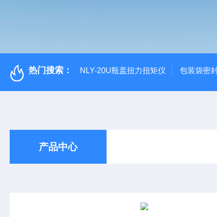
热门搜索：
NLY-20U瓶盖扭力扭矩仪
包装袋密
产品中心