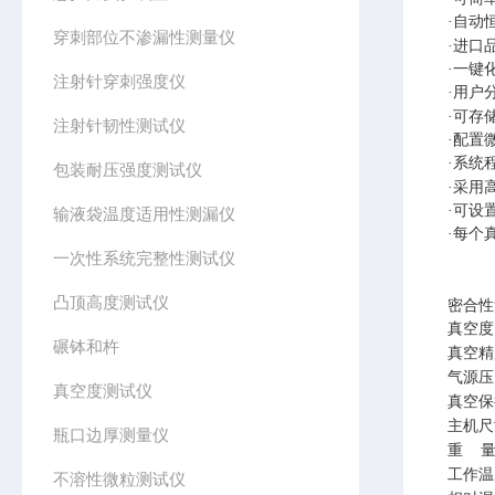
·自动
穿刺部位不渗漏性测量仪
·进口
·一键
注射针穿刺强度仪
·用户
·可存
注射针韧性测试仪
·配置
·系统
包装耐压强度测试仪
·采用
·可设
输液袋温度适用性测漏仪
·每个
一次性系统完整性测试仪
凸顶高度测试仪
密合性
真空度
碾钵和杵
真空精
气源压
真空度测试仪
真空保
主机尺
瓶口边厚测量仪
重
工作温
不溶性微粒测试仪