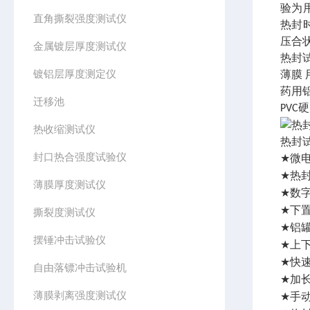
验为
直角撕裂强度测试仪
热封
压合
金属镀层厚度测试仪
热封
镀铝层厚度测定仪
薄膜
药用
迁移池
硬
PVC
热收缩测试仪
热封
封口热合强度试验仪
微
★
热
★
薄膜厚度测试仪
数
★
下
★
撕裂度测试仪
铝
★
摆锤冲击试验仪
上
★
快
★
自由落镖冲击试验机
加
★
薄膜剥离强度测试仪
手
★