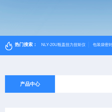
热门搜索：
NLY-20U瓶盖扭力扭矩仪
包装袋密
产品中心