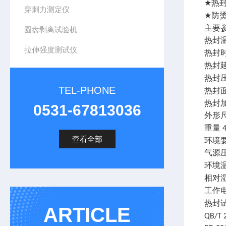
热
★
穿刺力测定仪
防
★
主要
圆盘剥离试验机
热封
拉伸强度测试仪
热封
热封
热封
TEL-PHONE
热封
热封
0531-67813036
外形
重量
查看全部
环境
气源
环境
相对
工作
热封
ARTICLE
QB/T 