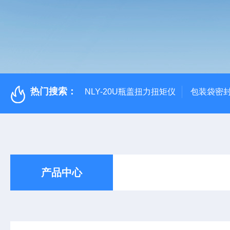
热门搜索：
NLY-20U瓶盖扭力扭矩仪
包装袋密
产品中心