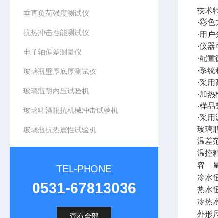
技术
垂直负荷强度测试仪
·彩
抗热冲击性能测试仪
·用
·仪
电子轴偏差测量仪
·配
·系
玻璃瓶壁厚底厚测试仪
·采
玻璃瓶耐内压试验机
·加
·样
玻璃啤酒瓶抗机械冲击试验机
·采
玻璃
玻璃瓶抗热震性试验机
温差
温控
容
TEL-PHONE
冷水
0531-67813036
热水
冷热
外形
查看全部