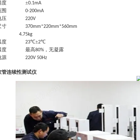
精度
±
0.1mA
范围
0-200mA
电压
220V
尺寸
370mm*220mm*560mm
4.75kg
温度
℃±
℃
23
2
湿度
最高
，无凝露
80%
电源
220V 50Hz
软管连续性测试仪