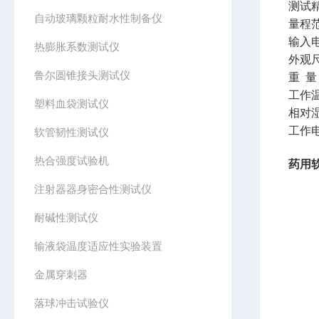
测试
自动玻璃颗粒耐水性制备仪
量程
输入
热膨胀系数测试仪
外观
鲁尔圆锥接头测试仪
重
量
工作
塑料血袋测试仪
相对
工作
软管韧性测试仪
热合强度试验机
药用
注射器器身密合性测试仪
耐碱性测试仪
输液袋温度适应性实验装置
金属穿刺器
落球冲击试验仪