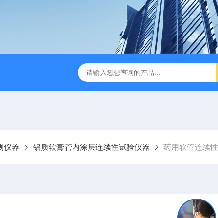
试仪YBB00332002
金属箔片摆锤冲击测定仪
纸箱抗
测仪器
铝质软膏管内涂层连续性试验仪器
药用软管连续性