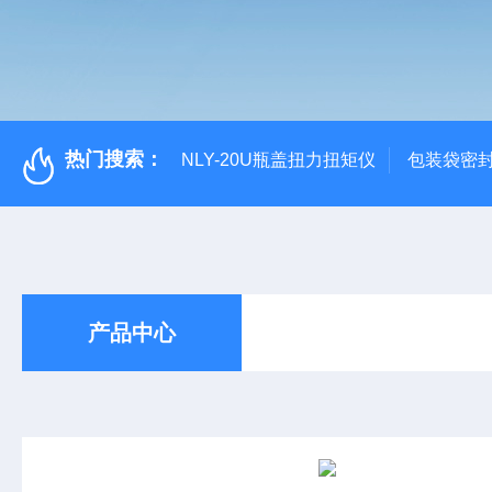
热门搜索：
NLY-20U瓶盖扭力扭矩仪
包装袋密
产品中心