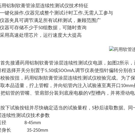
铝制软膏管涂层连续性测试仪技术特征
• 一键化操作
仪器完成整个测试计时工作
无需人工参与
,
,
• 仪器夹具可调节满足所有试样测试，兼顾范围广
• 仪器可存储不少于
组数据，可随时查询
50
• 采用高速处理芯片，运行速度大大提高
首先接通药用铝制软膏管涂层连续性测试仪电源，如图
所示，
.
2
量程选择开关分别置于
或
调节仪表使指针偏转分别在
5,50
5OOmA,
开校验按扭，药用铝制软膏管涂层连续性测试仪校验完成。为了
取本品适量，拧上管帽，并向铝管内注入试验液至离开口
.
10mm
把铝管的管嘴、管肩部分装到底座电极的
型槽内，并将滑动电
.
V
。
按下试验按钮并尽快确定适当的试验量程，
秒后读取数据。同
.
5
层连续性测试仪
技术参数
直径
8-45mm
管身长
35-250mm