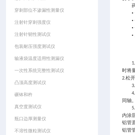
药用
穿刺部位不渗漏性测量仪
注射针穿刺强度仪
注射针韧性测试仪
包装耐压强度测试仪
输液袋温度适用性测漏仪
1
一次性系统完整性测试仪
时将
松
2.
凸顶高度测试仪
3
4
碾钵和杵
同轴
真空度测试仪
5
内涂
瓶口边厚测量仪
铝管
铝管
不溶性微粒测试仪