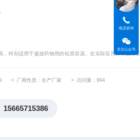
仪
电话咨询
关注公众号
高，特别适用于盛放药物用的铝质容器。在实际应用中，由于
产生化学反应，影响药品的使用质量，普遍在铝质软管的管内
匀，无漏涂，才能保证隔绝效果。为此，现有一种铝质软管内
来判断涂层完整性。
9
厂商性质：生产厂家
访问量：994
15665715386