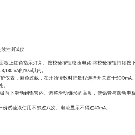
面板上红色指示灯亮。按校验按钮校验电路
将校验按钮持续按
:
的
以内。
1.8,180mA
10%
保护仪表，避免过载，在开始读数时把量程选择开关置于
5OOmA
处。
极向下滑动到铝管内。调整滑动锥形的高度，使铝管与摆动电
一份试验液使用不超过八次。电流显示不得过
。
40mA