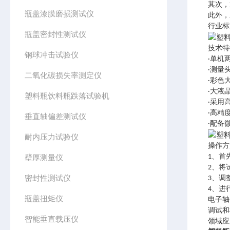
其次，
瓶盖漆膜磨损测试仪
此外，
行业标
瓶盖密封性测试仪
技术特
钢球冲击试验仪
·单机
·测量
二氧化碳损失率测定仪
·彩色
·大液
塑料瓶饮料瓶跌落试验机
·采用
·高精
垂直轴偏差测试仪
·配备
耐内压力试验仪
操作方
壁厚测量仪
1、首
2、将
密封性测试仪
3、调
4、进
瓶盖扭矩仪
电子轴
调试和
智能垂直载压仪
领域应