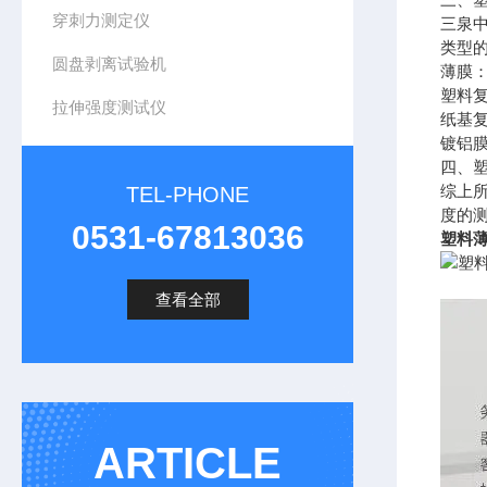
穿刺力测定仪
三泉
类型
圆盘剥离试验机
薄膜
塑料
拉伸强度测试仪
纸基
镀铝
四、
综上
TEL-PHONE
度的
0531-67813036
塑料薄
查看全部
ARTICLE