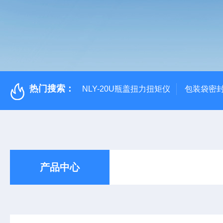
热门搜索：
NLY-20U瓶盖扭力扭矩仪
包装袋密
产品中心