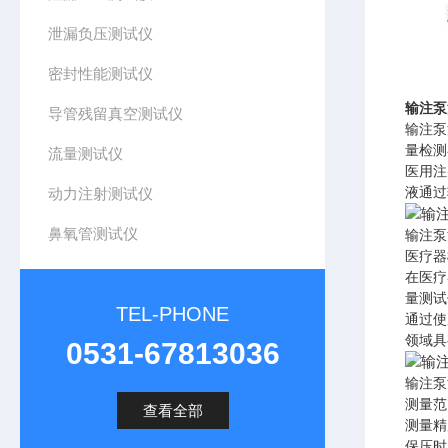
泄漏负压测试仪
密封性能测试仪
输注泵
导管残留真空测试仪
输注泵
量检测
流量测试仪
医用注
液通过
动力注射测试仪
鼻氧管测试仪
输注泵
医疗器
在医疗
量测试
TEL-PHONE
通过使
领域具
0531-67813036
输注泵
测量范围
查看全部
测量精度
保压时间