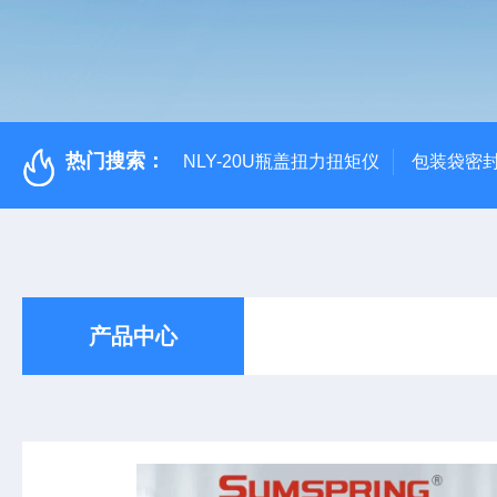
热门搜索：
NLY-20U瓶盖扭力扭矩仪
包装袋密
产品中心