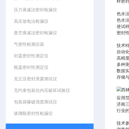
样密
压力衰减法密封检漏仪
色水
色水
高压放电法检漏仪
使试
真空衰减法密封检漏仪
密封
气密性检测仪器
技术
自动
封盖密封性测定仪
高精
多种
瓶盖密封性测定仪
数据
存储
充正压密封泄露测试仪
无约束包装抗内压破坏试验仪
应用
包装袋爆破强度测试仪
济南
行业
玻璃瓶密封性检漏仪
技术