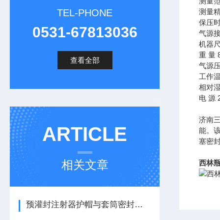
测量范围
TEL-PHONE
测量精
保压时间
0531-67813036
气源接
机器尺寸
重 量 
查看全部
气源压
工作温度
相对湿
电 源 2
济南
ARTICLE
能。
塞密
相关文章
西林瓶
预灌封注射器护帽与套筒密封性测试仪在药典标准下的应用解析