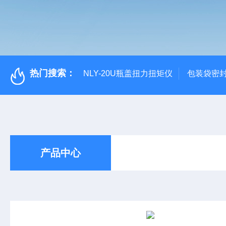
热门搜索：
NLY-20U瓶盖扭力扭矩仪
包装袋密
产品中心