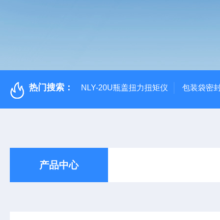
热门搜索：
NLY-20U瓶盖扭力扭矩仪
包装袋密
产品中心