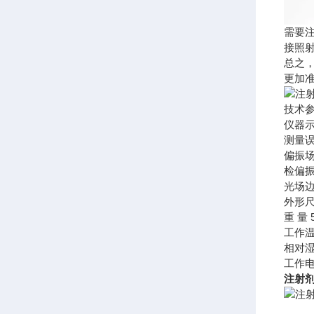
需要
接照
总之
更加
技术
仪器示值
测量误
偏振场
检偏振
光场边沿
外形尺寸
重 量 
工作温度
相对湿
工作电源
注射剂