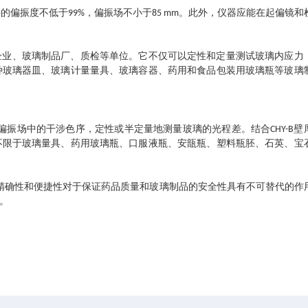
件的偏振度不低于99%，偏振场不小于85 mm。此外，仪器应能在起偏镜和
制药企业、玻璃制品厂、质检等单位。它不仅可以定性和定量测试玻璃内应力
种玻璃器皿、玻璃计量量具、玻璃容器、药用和食品包装用玻璃瓶等玻璃
偏振场中的干涉色序，定性或半定量地测量玻璃的光程差。结合CHY-B壁
不限于玻璃量具、药用玻璃瓶、口服液瓶、安瓿瓶、塑料瓶胚、石英、宝
精确性和便捷性对于保证药品质量和玻璃制品的安全性具有不可替代的作
。