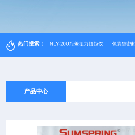
热门搜索：
NLY-20U瓶盖扭力扭矩仪
包装袋密
产品中心