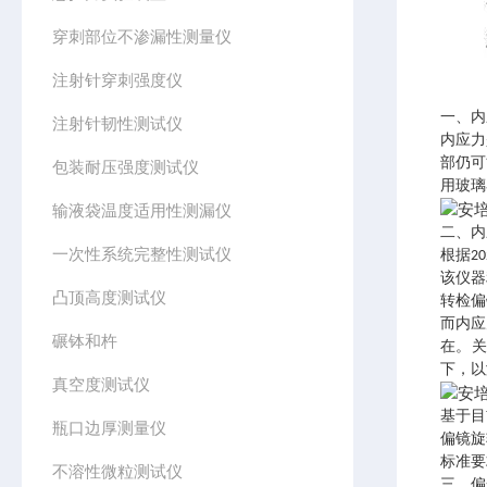
穿刺部位不渗漏性测量仪
注射针穿刺强度仪
一、内
注射针韧性测试仪
内应力
部仍可
包装耐压强度测试仪
用玻璃
输液袋温度适用性测漏仪
二、内
一次性系统完整性测试仪
根据2
该仪器
凸顶高度测试仪
转检偏
而内应
碾钵和杵
在。关
下，以
真空度测试仪
基于目
瓶口边厚测量仪
偏镜旋
标准要
不溶性微粒测试仪
三、偏