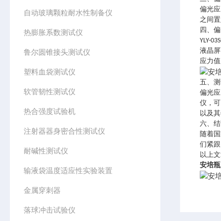
偏光应
自动玻璃颗粒耐水性制备仪
之间置
四、偏
热膨胀系数测试仪
YLY
液晶屏
鲁尔圆锥接头测试仪
应力值
塑料血袋测试仪
五、测
软管韧性测试仪
偏光应
仪，可
热合强度试验机
以及其
六、结
注射器器身密合性测试仪
随着国
们紧跟
耐碱性测试仪
以上文
安培瓶
输液袋温度适应性实验装置
金属穿刺器
落球冲击试验仪