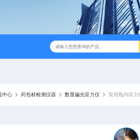
试仪YBB00332002
金属箔片摆锤冲击测定仪
纸箱抗
品中心
药包材检测仪器
数显偏光应力仪
安培瓶内应力