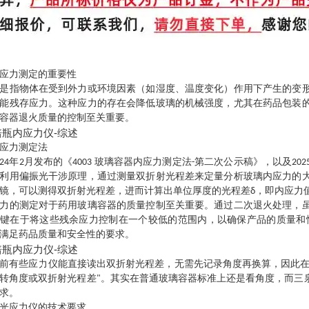
应力测定的重要性
是指物体在受到外力或环境因素（如湿度、温度变化）作用下产生的变
能残存应力。这种应力的存在会降低玻璃的机械强度，尤其在药品包装
容器退火质量的控制至关重要。
应力测定法
024年2月发布的《4003 玻璃容器内应力测定法-第二次公示稿》，以
利用偏振光干涉原理，通过测量双折射光程差来定量分析玻璃内应力的
镜，可以测得双折射光程差，进而计算出单位厚度的光程差δ，即内应力
力的测定对于药用玻璃容器的质量控制至关重要。通过二次退火处理，
键在于将这些残余应力控制在一个较低的范围内，以确保产品的质量和性
满足药品质量和安全性的要求。
前有些应力仪能直接读出双折射光程差，无需先记录角度再换算，因此在
转角度或双折射光程差"。其实在普通玻璃容器标准上还是看角度，而三
求。
光应力仪的技术要求