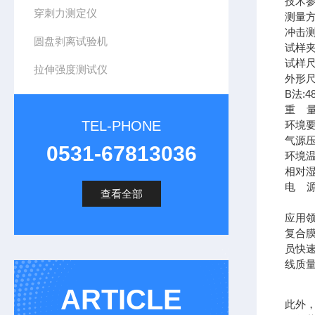
技术
穿刺力测定仪
测量
冲击测试
圆盘剥离试验机
试样
试样尺
拉伸强度测试仪
外形尺
B法:4
重 量
TEL-PHONE
环境
气源压
0531-67813036
环境温
相对湿
电 源 
查看全部
应用
复合
员快
线质
ARTICLE
此外