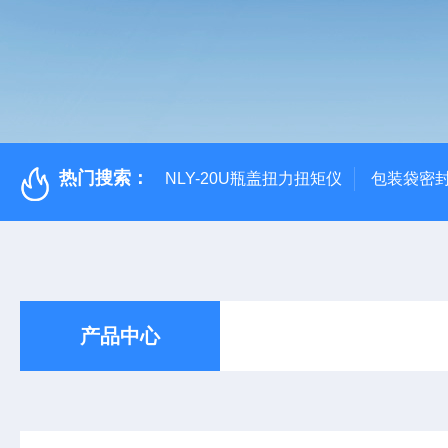
热门搜索：
NLY-20U瓶盖扭力扭矩仪
包装袋密
产品中心