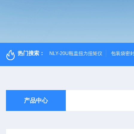
热门搜索：
NLY-20U瓶盖扭力扭矩仪
包装袋密
产品中心