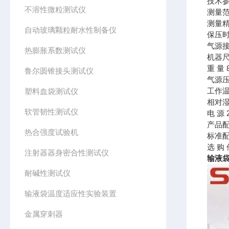
技术
不溶性微粒测试仪
测量范围
测量精
自动玻璃颗粒耐水性制备仪
保压时间
气源接
热膨胀系数测试仪
机器尺寸
重 量 
鲁尔圆锥接头测试仪
气源压
工作温度
塑料血袋测试仪
相对湿
软管韧性测试仪
电 源 2
产品
热合强度试验机
标准
选 购
注射器器身密合性测试仪
输液袋
耐碱性测试仪
输液袋温度适应性实验装置
金属穿刺器