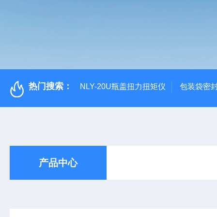
热门搜索：
NLY-20U瓶盖扭力扭矩仪
包装袋密
产品中心