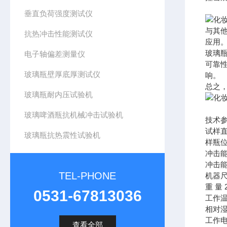
垂直负荷强度测试仪
与其
抗热冲击性能测试仪
应用
玻璃
电子轴偏差测量仪
可靠
玻璃瓶壁厚底厚测试仪
响。
总之
玻璃瓶耐内压试验机
玻璃啤酒瓶抗机械冲击试验机
技术
试样直
玻璃瓶抗热震性试验机
样瓶位
冲击能量
冲击能量
TEL-PHONE
机器尺寸
重 量 
0531-67813036
工作温度
相对湿
工作电源
查看全部