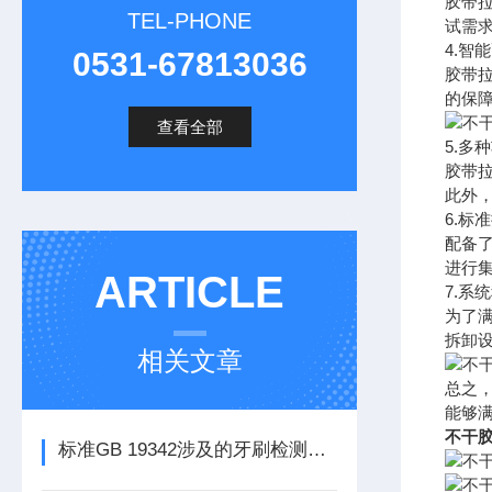
胶带拉
TEL-PHONE
试需
4.智
0531-67813036
胶带
的保
查看全部
5.多
胶带
此外
6.标
配备
进行
ARTICLE
7.系
为了
拆卸
相关文章
总之，
能够
不干胶
标准GB 19342涉及的牙刷检测仪器有哪些