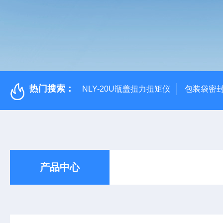
热门搜索：
NLY-20U瓶盖扭力扭矩仪
包装袋密
产品中心