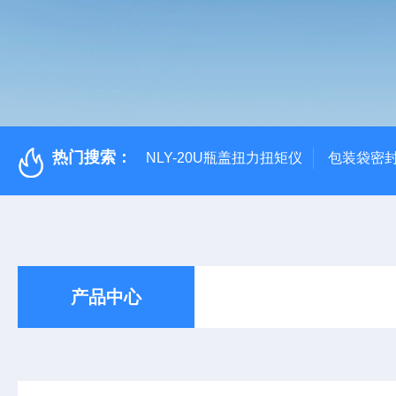
热门搜索：
NLY-20U瓶盖扭力扭矩仪
包装袋密
产品中心