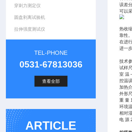
误差
穿刺力测定仪
可以
圆盘剥离试验机
热收
拉伸强度测试仪
靠性
在进
进一
TEL-PHONE
技术
0531-67813036
试样尺寸
室 温 
控温误差
查看全部
加热介
外形尺
重 量 
环境温
相对湿
电 源 2
ARTICLE