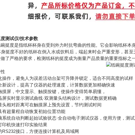
度测试仪/技术参数
纸碗挺度是指纸杯杯身在受到外力时抗弯曲的性能。它会影响纸杯本
身挺度不好的纸杯在倒入水或饮料后，端起来时会严重变形，甚至无法
量做了严格的要求，检测纸杯的挺度成为衡量产品质量的重要指标之
特性
键化操作，避免人为误差活动台架可升降并锁定，适合不同高度的试样
用全新设计，提高了仪器的处理速度，计算数据更加精确快速
色触摸屏，中文显示、触摸按键，使操作变得简单易懂，
晶屏实时显示测试曲线·双测量头结构设计，测试数据更精确
测量头相对距离可在触摸屏上预先设置，节约测试时间
器具有超量程自动恢复初始位置功能
电脑系统自动判断起始试验状态·全自动电子测试仪器，使用方便，测
打印机快速打印实验结果
的RS232接口，方便连接计算机及局域网