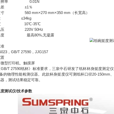
分辨率 0.01N
误差 ±1％
寸 560 mm×270 mm×350 mm（长宽高）
量 ≤34kg
度 10℃-35℃
电压 220V 50Hz
湿度 最高80%,无凝露
标准
5023，GB/T 27590，JJG157
配置
、微型打印机、触摸屏
GB/T 27590纸杯》标准要求，三泉中石研发了纸杯杯身挺度测定
备的物理性能检测仪器。此款杯身挺度仪可测纸杯口径20-150mm、纸
感器，测试结果稳定可靠。
度测试仪/技术参数