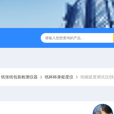
试仪YBB00332002
金属箔片摆锤冲击测定仪
纸箱抗
纸张纸包装检测仪器
纸杯杯身挺度仪
纸碗挺度测试仪/