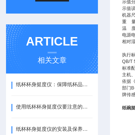
示值
示值
机器尺
重 
温 
电源
ARTICLE
相对
执行
相关文章
QB/T 
标准
主机
依据《
纸杯杯身挺度仪：保障纸杯品质的关键检测设备
部门B
牌传
使用纸杯杯身挺度仪要注意的细节有哪些
纸碗挺
纸杯杯身挺度仪的安装及保养注意事项