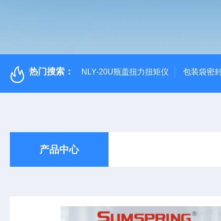
热门搜索：
NLY-20U瓶盖扭力扭矩仪
包装袋密
产品中心