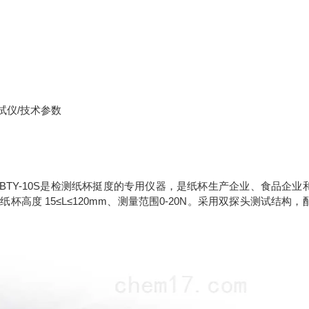
仪BTY-10S是检测纸杯挺度的专用仪器，是纸杯生产企业、食品企业
杯高度 15≤L≤120mm、测量范围0-20N。采用双探头测试结构，