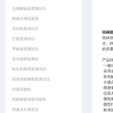
毛细吸收高度测试仪
附着力测试装置
层间剥离测试仪
纸碗挺
纸杯
打浆度测试仪
水。杯
弯曲挺度测试仪
的质
荧光物质检测仪
产品
·一
粘合剥离强度测试仪
·采
·彩
纸张纸板撕裂度测试仪
·大液
·两
跌落试验机
·仪
·微
纸板耐破强度试验机
·微型
快速水分测定仪
·标准