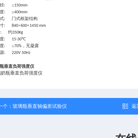
径
≤
:
150mm
度
≤
:
400mm
式
门式框架结构
:
寸
×
×
: 840
600
1450 mm
量
约
:
350Kg
度
℃
: 15-30
度
≤
，无凝露
:
70%
源
: 220V 50Hz
瓶垂直负荷强度仪
一个：
玻璃瓶垂直轴偏差试验仪
返