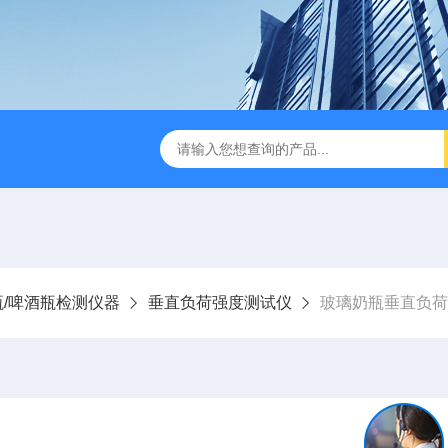
试仪YBB00332002
金属箔片摆锤冲击测定仪
纸箱抗
瓶/啤酒瓶检测仪器
垂直负荷强度测试仪
玻璃奶瓶垂直负荷