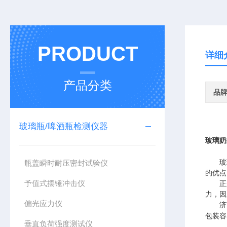
PRODUCT
详细
产品分类
品
玻璃瓶/啤酒瓶检测仪器
玻璃奶
瓶盖瞬时耐压密封试验仪
玻
的优点
予值式摆锤冲击仪
正
力
，因
偏光应力仪
济
包装容
垂直负荷强度测试仪