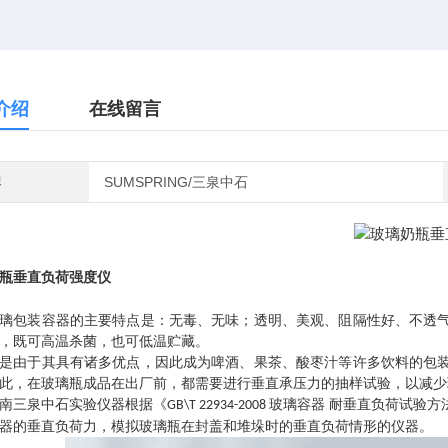
介绍
在线留言
牌
SUMSPRING/三泉中石
瓶垂直负荷强度仪
璃包装容器的主要特点是：无毒、无味；透明、美观、阻隔性好、不透
，既可高温杀菌，也可低温贮藏。
是由于其具有诸多优点，因此成为啤酒、果茶、酸枣汁等许多饮料的包
此，在玻璃瓶成品在出厂前，都
需要
进行垂直承压力的抽样试验，以减少
南三泉中石实验仪器根据
《
玻璃容器 耐垂直负荷试验方
GB\T 22934-2008
器的垂直负荷力，模拟玻璃瓶在封盖和堆垛时的垂直负荷情形
的仪器
。