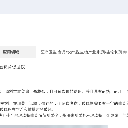
应用领域
医疗卫生,食品/农产品,生物产业,制药/生物制药,综
气、原料丰富普遍，价格低，且可多次周转使用。并且具有耐热、耐压、
装材料。
在灌装，运输，储存的
安全角度考虑，
玻璃
瓶需要有一定的垂直
玻璃瓶在封盖和堆垛时的破坏。
法》
生产的
玻璃瓶垂直负荷测试仪
，
是用来测试
各种玻璃瓶、金属罐、气