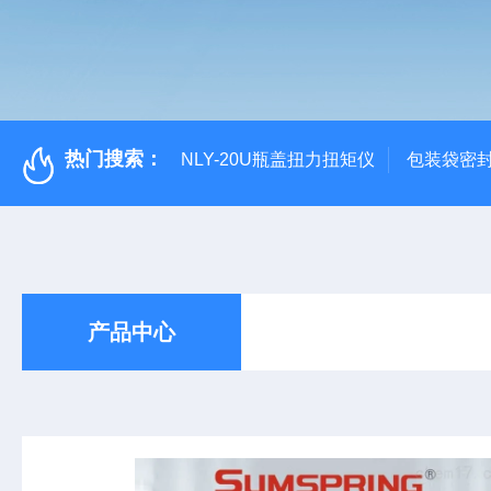
热门搜索：
NLY-20U瓶盖扭力扭矩仪
包装袋密
产品中心