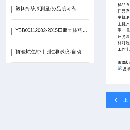
样品直
塑料瓶壁厚测量仪/品质可靠
样品高
主机形
主机尺
YBB00112002-2015口服固体药用聚丙烯瓶检测设备
重
环境温
相对湿
工作电
预灌封注射针韧性测试仪-自动化操作
玻璃奶
上