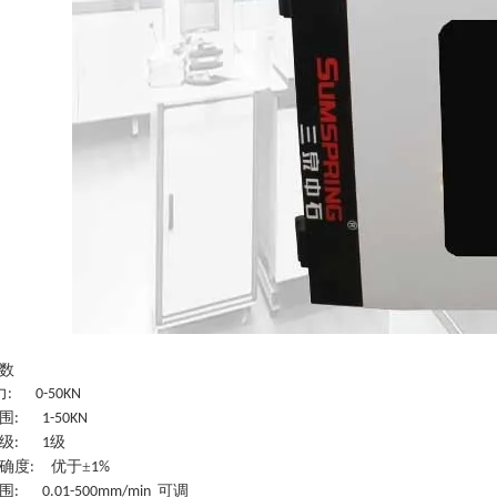
数
力
: 0-50KN
围
: 1-50KN
级
级
: 1
确度
优于±
:
1%
围
可调
: 0.01-500mm/min