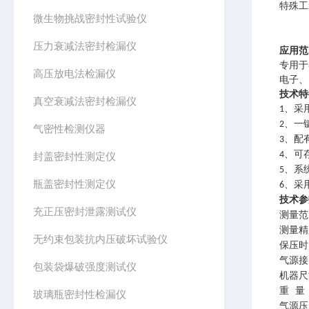
特殊工
微生物挑战密封性试验仪
压力衰减法密封检漏仪
应用范
专用于
高压放电法检漏仪
电子、
技术特
真空衰减法密封检漏仪
、
采
1
、
一
2
气密性检测仪器
、
配
3
、
可
4
封盖密封性测定仪
、
系
5
瓶盖密封性测定仪
、
采
6
技术参
充正压密封泄露测试仪
测量范
测量精
无约束包装抗内压破坏试验仪
保压时
气源接
包装袋爆破强度测试仪
机器尺
重
量
玻璃瓶密封性检漏仪
气源压