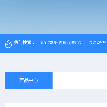
热门搜索：
NLY-20U瓶盖扭力扭矩仪
包装袋密
产品中心