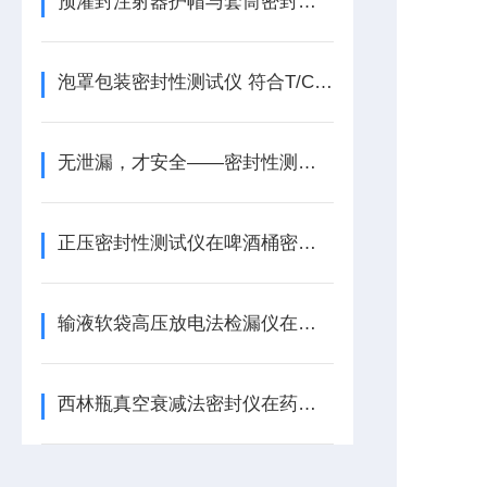
预灌封注射器护帽与套筒密封性测试仪在药典标准下的应用解析
泡罩包装密封性测试仪 符合T/CNPPA 3027标准的密封性能检测设备
无泄漏，才安全——密封性测试仪的工作原理与方法选择
正压密封性测试仪在啤酒桶密封性检测中的应用方案——基于GB/T17714
输液软袋高压放电法检漏仪在药品包装密封完整性检测中的解决方案
西林瓶真空衰减法密封仪在药品包装密封检测中的解决方案